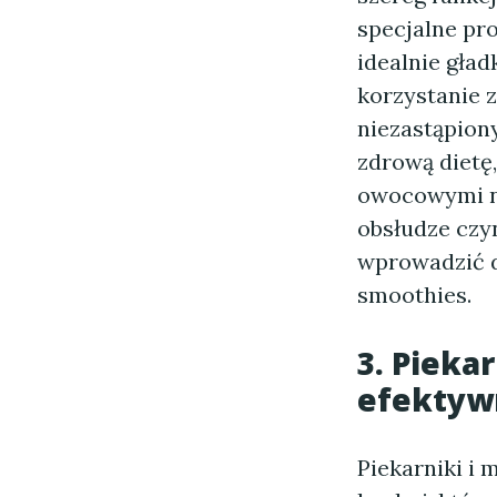
specjalne pr
idealnie gład
korzystanie z
niezastąpion
zdrową dietę
owocowymi na
obsłudze czy
wprowadzić d
smoothies.
3. Piekar
efektyw
Piekarniki i