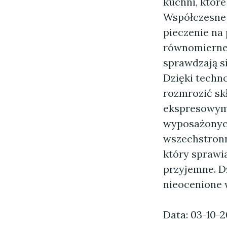
kuchni, któr
Współczesne p
pieczenie na 
równomierne 
sprawdzają si
Dzięki techn
rozmrozić sk
ekspresowym 
wyposażonych
wszechstronn
który sprawia
przyjemne. D
nieocenione 
Data: 03-10-