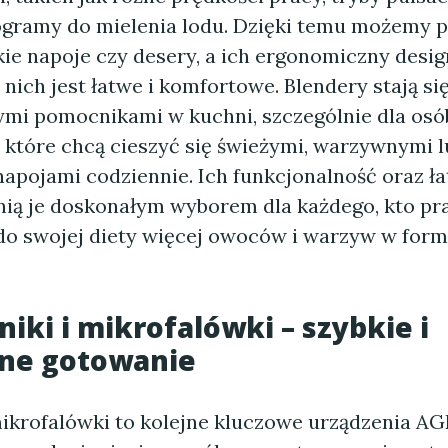
ogramy do mielenia lodu. Dzięki temu możemy 
kie napoje czy desery, a ich ergonomiczny desig
 nich jest łatwe i komfortowe. Blendery stają si
ymi pomocnikami w kuchni, szczególnie dla osó
, które chcą cieszyć się świeżymi, warzywnymi l
pojami codziennie. Ich funkcjonalność oraz ł
nią je doskonałym wyborem dla każdego, kto pr
o swojej diety więcej owoców i warzyw w form
niki i mikrofalówki – szybkie i
ne gotowanie
 mikrofalówki to kolejne kluczowe urządzenia 