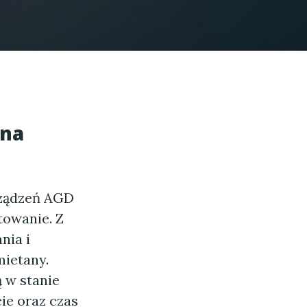
 na
rządzeń AGD
towanie. Z
nia i
mietany.
 w stanie
ie oraz czas