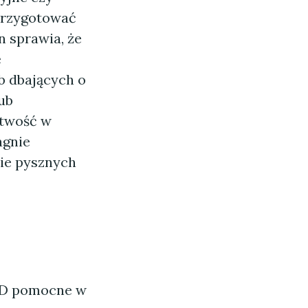
przygotować
n sprawia, że
ę
b dbających o
ub
atwość w
agnie
ie pysznych
AGD pomocne w