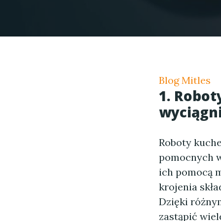
Blog Mitles
1. Robot
wyciągni
Roboty kuche
pomocnych w 
ich pomocą m
krojenia skła
Dzięki różny
zastąpić wiel