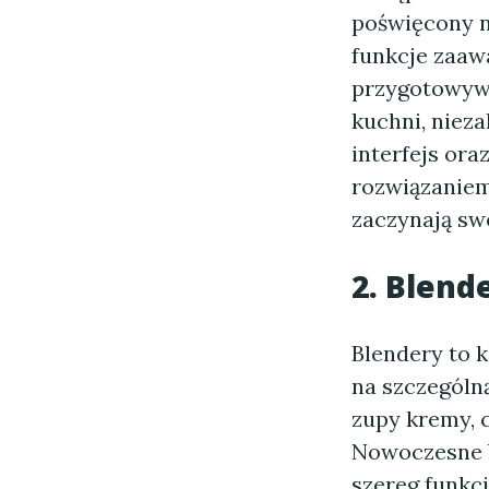
poświęcony n
funkcje zaaw
przygotowywa
kuchni, niez
interfejs or
rozwiązaniem
zaczynają sw
2. Blend
Blendery to 
na szczególn
zupy kremy, c
Nowoczesne b
szereg funkcj