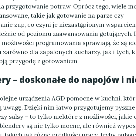
a przygotowanie potraw. Oprócz tego, wiele mo
ansowane, takie jak gotowanie na parze czy
nie zup, co czyni je niezastąpionym wsparcie
ależnie od poziomu zaawansowania gotujących. I
az możliwości programowania sprawiają, że są i
 zarówno dla zapalonych kucharzy, jak i tych, k
oją przygodę z gotowaniem.
ery – doskonałe do napojów i ni
kolejne urządzenia AGD pomocne w kuchni, któr
ą uwagę. Dzięki nim łatwo przygotujemy pyszne 
zy salsy – to tylko niektóre z możliwości, jakie 
lendery są nie tylko mocne, ale również wypo
i, takich jak różne prędkości pracy, tryby pulsa