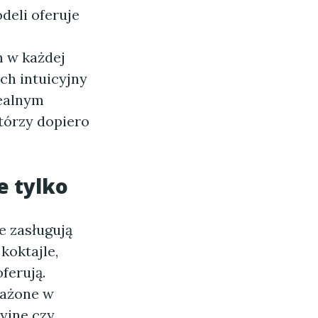
deli oferuje
m w każdej
ch intuicyjny
dealnym
tórzy dopiero
e tylko
e zasługują
koktajle,
oferują.
sażone w
cyjne czy