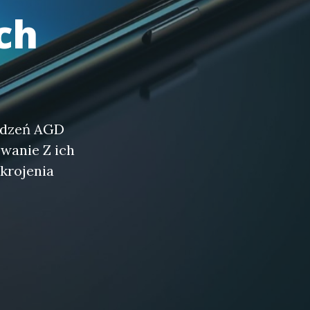
ch
ządzeń AGD
wanie Z ich
krojenia