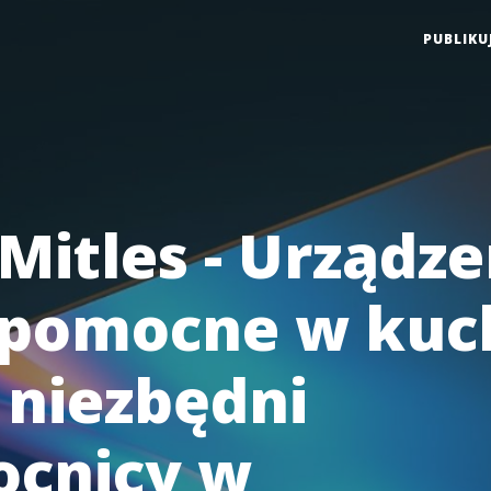
PUBLIKU
Mitles - Urządze
pomocne w kuch
 niezbędni
cnicy w