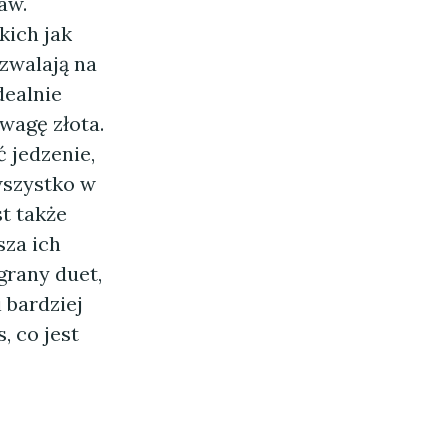
aw.
kich jak
ozwalają na
dealnie
wagę złota.
 jedzenie,
wszystko w
t także
sza ich
grany duet,
 bardziej
 co jest