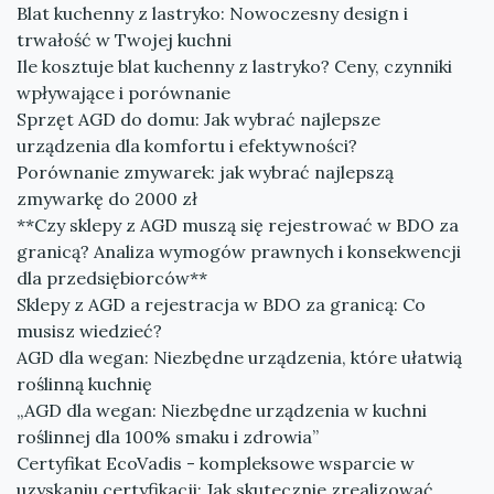
Blat kuchenny z lastryko: Nowoczesny design i
trwałość w Twojej kuchni
Ile kosztuje blat kuchenny z lastryko? Ceny, czynniki
wpływające i porównanie
Sprzęt AGD do domu: Jak wybrać najlepsze
urządzenia dla komfortu i efektywności?
Porównanie zmywarek: jak wybrać najlepszą
zmywarkę do 2000 zł
**Czy sklepy z AGD muszą się rejestrować w BDO za
granicą? Analiza wymogów prawnych i konsekwencji
dla przedsiębiorców**
Sklepy z AGD a rejestracja w BDO za granicą: Co
musisz wiedzieć?
AGD dla wegan: Niezbędne urządzenia, które ułatwią
roślinną kuchnię
„AGD dla wegan: Niezbędne urządzenia w kuchni
roślinnej dla 100% smaku i zdrowia”
Certyfikat EcoVadis - kompleksowe wsparcie w
uzyskaniu certyfikacji: Jak skutecznie zrealizować