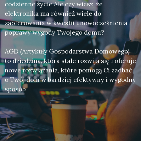
codzienne życie Ale czy wiesz, że
elektronika ma również wiele do
zaoferowania w kwestii unowocześnienia i
poprawy wygody Twojego domu?
AGD (Artykuły Gospodarstwa Domowego)
to dziedzina, która stale rozwija się i oferuje
nowe rozwiązania, które pomogą Ci zadbać
o Twój dom w bardziej efektywny i wygodny
sposób