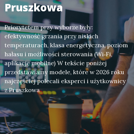
Pruszkowa
Priorytetem przy wyborze były:
efektywność grzania przy niskich
temperaturach, klasa energetyczna, poziom
hałasu i możliwości sterowania (Wi‑Fi,
aplikacje mobilne) W tekście poniżej
przedstawiamy modele, które w 2026 roku
najczęściej polecali eksperci i użytkownicy
z Pruszkowa