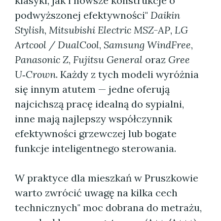
klasyki, jak i nowsze konstrukcje o
podwyższonej efektywności"
Daikin
Stylish
,
Mitsubishi Electric MSZ-AP
,
LG
Artcool / DualCool
,
Samsung WindFree
,
Panasonic Z
,
Fujitsu General
oraz
Gree
U‑Crown
. Każdy z tych modeli wyróżnia
się innym atutem — jedne oferują
najcichszą pracę idealną do sypialni,
inne mają najlepszy współczynnik
efektywności grzewczej lub bogate
funkcje inteligentnego sterowania.
W praktyce dla mieszkań w Pruszkowie
warto zwrócić uwagę na kilka cech
technicznych" moc dobrana do metrażu,