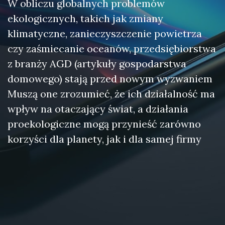
W obliczu globalnych problemów
ekologicznych, takich jak zmiany
klimatyczne, zanieczyszczenie powietrza
czy zaśmiecanie oceanów, przedsiębiorstwa
z branży AGD (artykuły gospodarstwa
domowego) stają przed nowym wyzwaniem
Muszą one zrozumieć, że ich działalność ma
wpływ na otaczający świat, a działania
proekologiczne mogą przynieść zarówno
korzyści dla planety, jak i dla samej firmy