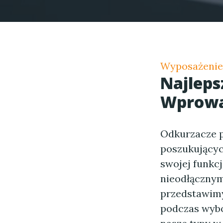
Wyposażeni
Najleps
Wprowa
Odkurzacze 
poszukujący
swojej funkcj
nieodłącznym
przedstawimy
podczas wybo