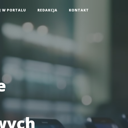
J W PORTALU
REDAKCJA
KONTAKT
e
wych