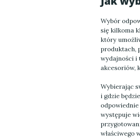
Jak wyb
Wybór odpowi
się kilkoma 
który umożliw
produktach, 
wydajności i
akcesoriów, 
Wybierając s
i gdzie będz
odpowiednie 
występuje wi
przygotowani
właściwego w