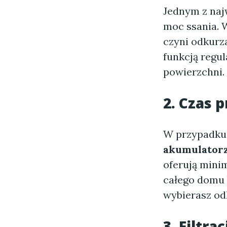
Jednym z naj
moc ssania. 
czyni odkurz
funkcją regul
powierzchni.
2. Czas 
W przypadku
akumulator
oferują mini
całego domu 
wybierasz odk
3. Filtra