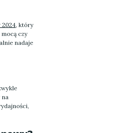
w 2024
, który
e mocą czy
alnie nadaje
zwykle
 na
ydajności,