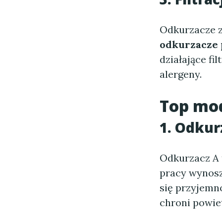
Odkurzacze z 
odkurzacze 
działające fi
alergeny.
Top mo
1. Odkur
Odkurzacz A 
pracy wynoszą
się przyjemn
chroni powie