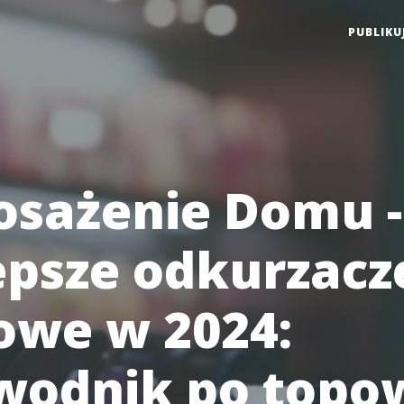
PUBLIKU
sażenie Domu -
epsze odkurzacz
owe w 2024:
wodnik po topo