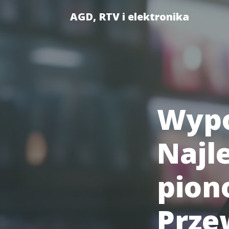
AGD, RTV i elektronika
Wypo
Najl
pion
Prze