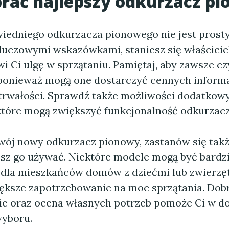
rać najlepszy odkurzacz p
edniego odkurzacza pionowego nie jest prosty,
kluczowymi wskazówkami, staniesz się właścicie
i Ci ulgę w sprzątaniu. Pamiętaj, aby zawsze cz
ponieważ mogą one dostarczyć cennych informa
 trwałości. Sprawdź także możliwości dodatkow
które mogą zwiększyć funkcjonalność odkurzacz
wój nowy odkurzacz pionowy, zastanów się także
iesz go używać. Niektóre modele mogą być bardzi
dla mieszkańców domów z dziećmi lub zwierzęt
ększe zapotrzebowanie na moc sprzątania. Dob
e oraz ocena własnych potrzeb pomoże Ci w d
yboru.