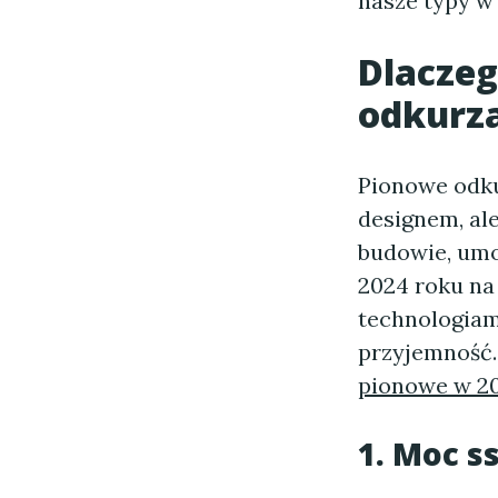
nasze typy w 
Dlacze
odkurz
Pionowe odku
designem, al
budowie, umo
2024 roku na
technologiami
przyjemność.
pionowe w 2
1. Moc s