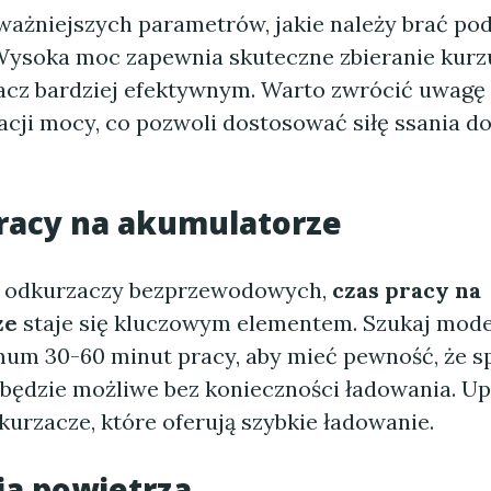
ważniejszych parametrów, jakie należy brać pod
Wysoka moc zapewnia skuteczne zbieranie kurzu
acz bardziej efektywnym. Warto zwrócić uwagę
acji mocy, co pozwoli dostosować siłę ssania d
pracy na akumulatorze
 odkurzaczy bezprzewodowych,
czas pracy na
ze
staje się kluczowym elementem. Szukaj model
mum 30-60 minut pracy, aby mieć pewność, że s
będzie możliwe bez konieczności ładowania. Upe
urzacze, które oferują szybkie ładowanie.
cja powietrza