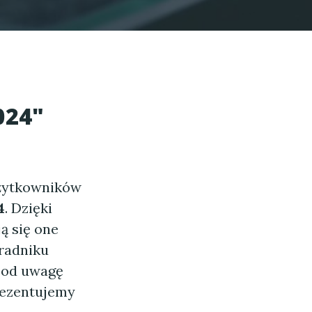
024"
użytkowników
4
. Dzięki
ą się one
radniku
 pod uwagę
rezentujemy