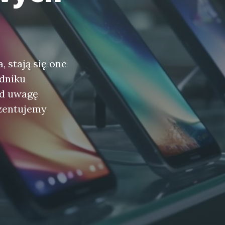
, stają się one
dniku
od uwagę
zentujemy