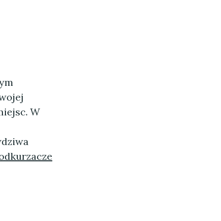
nym
wojej
miejsc. W
awdziwa
 odkurzacze