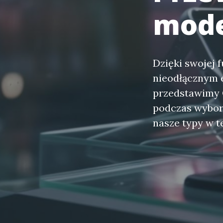
mode
Dzięki swojej f
nieodłącznym 
przedstawimy C
podczas wybor
nasze typy w te