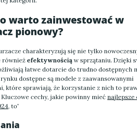
tej kategorii.
go warto zainwestować w
acz pionowy?
rzacze charakteryzują się nie tylko nowoczes
e również
efektywnością
w sprzątaniu. Dzięki s
żliwiają łatwe dotarcie do trudno dostępnych 
 rynku dostępne są modele z zaawansowanymi
, które sprawiają, że korzystanie z nich to pr
 Kluczowe cechy, jakie powinny mieć
najlepsze
024
, to"
sania