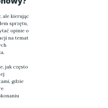
ionowy?
 ale kierując
lem sprzętu,
ytać opinie o
cji na temat
ych
a.
, jak często
ej
ami, gdzie
re
okonaniu