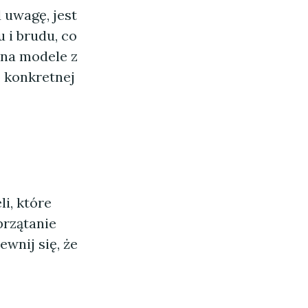
 uwagę, jest
 i brudu, co
 na modele z
o konkretnej
i, które
przątanie
wnij się, że