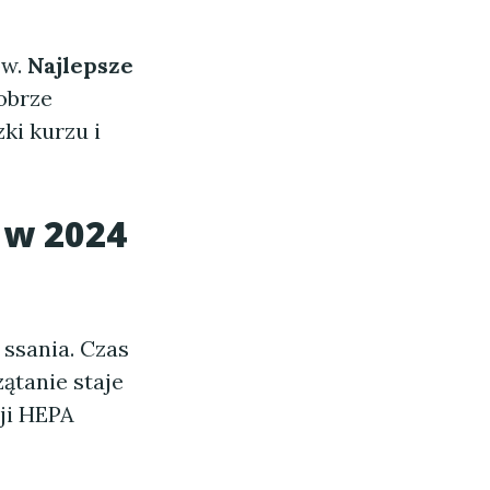
ów.
Najlepsze
obrze
ki kurzu i
 w 2024
ssania. Czas
ątanie staje
ji HEPA