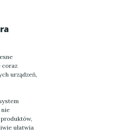
ra
zesne
 coraz
ych urządzeń,
 system
 nie
 produktów,
liwie ułatwia