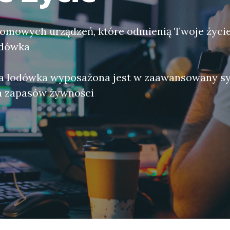
omowych urządzeń, które odmienią Twoje życie,
odówka
a lodówka wyposażona jest w zaawansowany s
 zapasów żywności