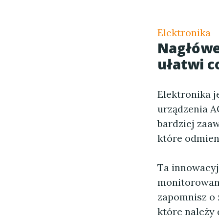
Elektronika
Nagłówek
ułatwi 
Elektronika j
urządzenia A
bardziej zaa
które odmieni
Ta innowacy
monitorowani
zapomnisz o 
które należy 