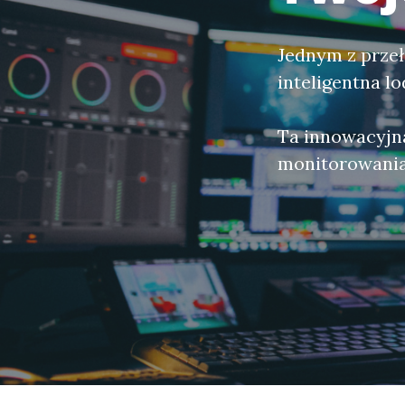
Jednym z przeł
inteligentna l
Ta innowacyjn
monitorowania