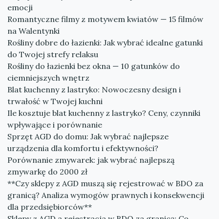
emocji
Romantyczne filmy z motywem kwiatów — 15 filmów
na Walentynki
Rośliny dobre do łazienki: Jak wybrać idealne gatunki
do Twojej strefy relaksu
Rośliny do łazienki bez okna — 10 gatunków do
ciemniejszych wnętrz
Blat kuchenny z lastryko: Nowoczesny design i
trwałość w Twojej kuchni
Ile kosztuje blat kuchenny z lastryko? Ceny, czynniki
wpływające i porównanie
Sprzęt AGD do domu: Jak wybrać najlepsze
urządzenia dla komfortu i efektywności?
Porównanie zmywarek: jak wybrać najlepszą
zmywarkę do 2000 zł
**Czy sklepy z AGD muszą się rejestrować w BDO za
granicą? Analiza wymogów prawnych i konsekwencji
dla przedsiębiorców**
Sklepy z AGD a rejestracja w BDO za granicą: Co