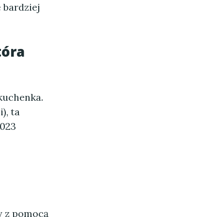
 bardziej
tóra
kuchenka.
), ta
2023
ny z pomocą