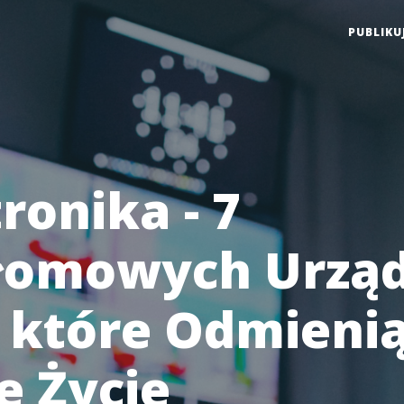
PUBLIKU
ronika - 7
łomowych Urzą
 które Odmieni
e Życie