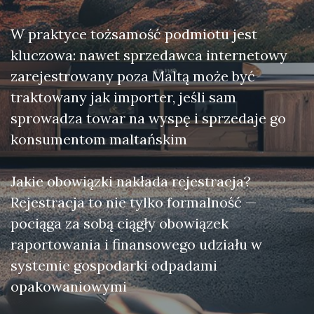
W praktyce tożsamość podmiotu jest
kluczowa: nawet sprzedawca internetowy
zarejestrowany poza Maltą może być
traktowany jak importer, jeśli sam
sprowadza towar na wyspę i sprzedaje go
konsumentom maltańskim
Jakie obowiązki nakłada rejestracja?
Rejestracja to nie tylko formalność —
pociąga za sobą ciągły obowiązek
raportowania i finansowego udziału w
systemie gospodarki odpadami
opakowaniowymi