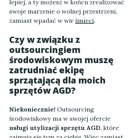
lepiej, a ty możesz w końcu zrealizować
swoje marzenie o wolnej przestrzeni,
zamiast wpadać w wir
śmieci
.
Czy w związku z
outsourcingiem
środowiskowym muszę
zatrudniać ekipę
sprzątającą dla moich
sprzętów AGD?
Niekoniecznie!
Outsourcing
środowiskowy ma w swojej ofercie
usługi utylizacji sprzętu AGD
, które
zajmują się tym za ciebie. Więc zamiast