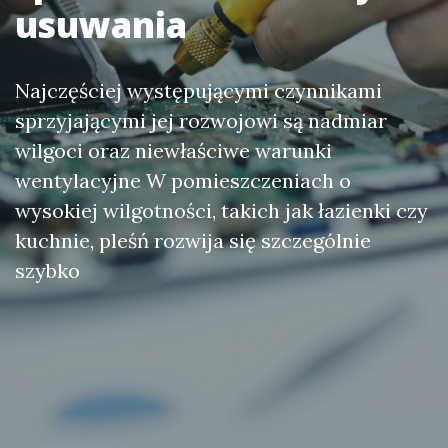
usuwania
Najczęściej występującymi czynnikami
sprzyjającymi jej rozwojowi są nadmiar
wilgoci oraz niewłaściwe warunki
wentylacyjne W pomieszczeniach o
wysokiej wilgotności, takich jak łazienki czy
kuchnie, pleśń rozwija się szczególnie
szybko