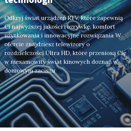
Odkryj świat urządzeń RTV, które zapewnią
Ci najwyższej jakości rozrywkę, komfort
użytkowania i innowacyjne rozwiązania W
ofercie znajdziesz telewizory o
rozdzielczości Ultra HD, które przeniosą Cię
w niesamowity świat kinowych doznań w
domowym zaciszu