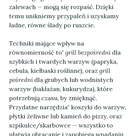
zalewach — mogą się rozpaść. Dzięki
temu unikniemy przypaleń i uzyskamy
ładne, równe ślady po ruszcie.
Techniki mające wpływ na
równomierność to"
grill bezpośredni
dla
szybkich i twardych warzyw (papryka,
cebula, kiełbaski roślinne), oraz
grill
pośredni
dla grubych lub wodnistych
warzyw (bakłażan, kukurydza), które
potrzebują czasu, by zmięknąć.
Przydatne narzędzia" koszyki do warzyw,
płytki żeliwne lub kamień do pizzy, oraz
szpikulce/skarbowce — wszystko to
ułatwia obracanie i zapobiega wpadaniu