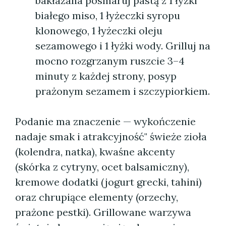
bakłażana posmaruj pastą z 1 łyżki
białego miso, 1 łyżeczki syropu
klonowego, 1 łyżeczki oleju
sezamowego i 1 łyżki wody. Grilluj na
mocno rozgrzanym ruszcie 3–4
minuty z każdej strony, posyp
prażonym sezamem i szczypiorkiem.
Podanie ma znaczenie — wykończenie
nadaje smak i atrakcyjność" świeże zioła
(kolendra, natka), kwaśne akcenty
(skórka z cytryny, ocet balsamiczny),
kremowe dodatki (jogurt grecki, tahini)
oraz chrupiące elementy (orzechy,
prażone pestki). Grillowane warzywa