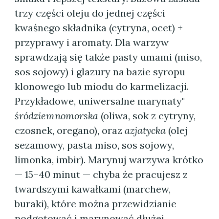
trzy części oleju do jednej części
kwaśnego składnika (cytryna, ocet) +
przyprawy i aromaty. Dla warzyw
sprawdzają się także pasty umami (miso,
sos sojowy) i glazury na bazie syropu
klonowego lub miodu do karmelizacji.
Przykładowe, uniwersalne marynaty"
śródziemnomorska
(oliwa, sok z cytryny,
czosnek, oregano), oraz
azjatycka
(olej
sezamowy, pasta miso, sos sojowy,
limonka, imbir). Marynuj warzywa krótko
— 15–40 minut — chyba że pracujesz z
twardszymi kawałkami (marchew,
buraki), które można przewidzianie
podgotować i marynować dłużej.