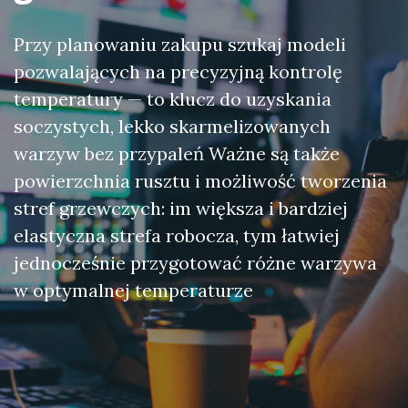
Przy planowaniu zakupu szukaj modeli
pozwalających na precyzyjną kontrolę
temperatury — to klucz do uzyskania
soczystych, lekko skarmelizowanych
warzyw bez przypaleń Ważne są także
powierzchnia rusztu i możliwość tworzenia
stref grzewczych: im większa i bardziej
elastyczna strefa robocza, tym łatwiej
jednocześnie przygotować różne warzywa
w optymalnej temperaturze