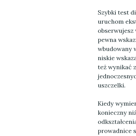
Szybki test d
uruchom ekst
obserwujesz 
pewna wskazó
wbudowany ws
niskie wskaz
też wynikać z
jednoczesnyc
uszczelki.
Kiedy wymien
konieczny niż
odkształceni
prowadnice s