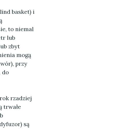
lind basket) i
ą
ie, to niemal
tr lub
ub zbyt
nienia mogą
wór), przy
i do
rok rzadziej
ą trwałe
ub
dyfuzor) są