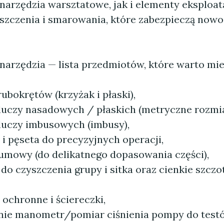
arzędzia warsztatowe, jak i elementy eksploat
yszczenia i smarowania, które zabezpieczą no
arzędzia — lista przedmiotów, które warto mie
ubokrętów (krzyżak i płaski),
luczy nasadowych / płaskich (metryczne rozmia
luczy imbusowych (imbusy),
 i pęseta do precyzyjnych operacji,
umowy (do delikatnego dopasowania części),
do czyszczenia grupy i sitka oraz cienkie szczo
 ochronne i ściereczki,
nie manometr/pomiar ciśnienia pompy do test