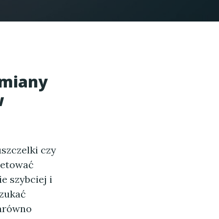
ymiany
w
szczelki czy
letować
e szybciej i
szukać
zarówno