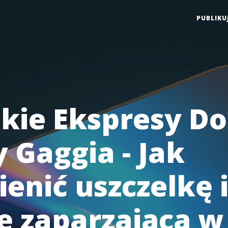
PUBLIKU
kie Ekspresy Do
 Gaggia - Jak
enić uszczelkę 
ę zaparzającą w