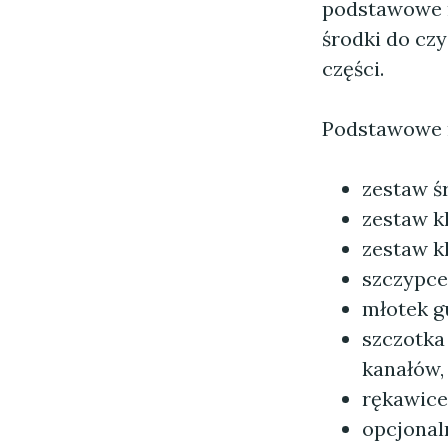
podstawowe n
środki do cz
części.
Podstawowe n
zestaw śr
zestaw k
zestaw k
szczypce
młotek g
szczotka 
kanałów,
rękawice
opcjonal