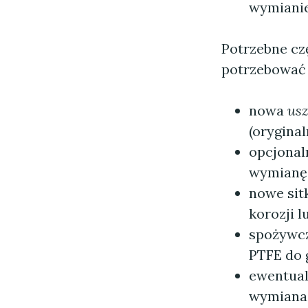
wymianie
Potrzebne czę
potrzebować 
nowa
usz
(oryginal
opcjona
wymianę 
nowe sitk
korozji l
spożywcz
PTFE do 
ewentual
wymiana 