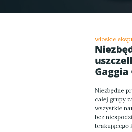
włoskie eksp
Niezbęd
uszczel
Gaggia 
Niezbędne pr
całej grupy 
wszystkie nar
bez niespodz
brakującego 