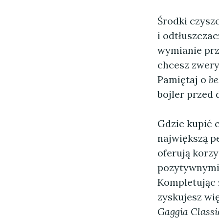
Środki czysz
i odtłuszcza
wymianie przy
chcesz zwery
Pamiętaj o
be
bojler przed
Gdzie kupić c
największą p
oferują korz
pozytywnymi 
Kompletując 
zyskujesz wi
Gaggia Classi