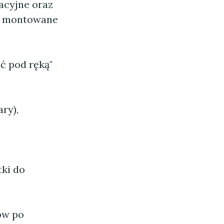
acyjne oraz
wo montowane
ć pod ręką"
ry),
tki do
ów po