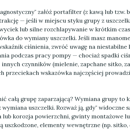
iagnostyczny" załóż portafilter (z kawą lub tzw. b
rakcję — jeśli w miejscu styku grupy z uszczelk
wyciek lub silne rozchlapywanie w krótkim czas
wka do wymiany uszczelki. Jeśli masz manome
kaźnik ciśnienia, zwróć uwagę na niestabilne l
ania podczas pracy pompy — chociaż spadki ciś
 innych czynników (mielenie, zapchane sitko, za
h przeciekach wskazówka najczęściej prowadz
ić całą grupę zaparzającą? Wymiana grupy to k
 wymiana uszczelki. Rozważ ją, gdy" widoczne s
a lub korozja powierzchni, gwinty montażowe l
ą uszkodzone, elementy wewnętrzne (np. sitko, 