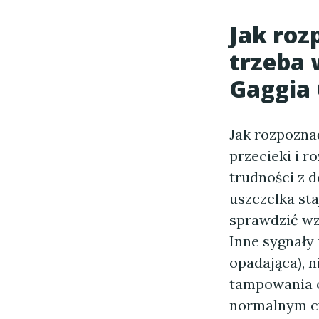
Jak roz
trzeba 
Gaggia 
Jak rozpozna
przecieki i r
trudności z d
uszczelka sta
sprawdzić wz
Inne sygnały
opadająca), 
tampowania o
normalnym cy