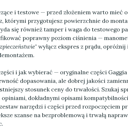
czące i testowe — przed złożeniem warto mieć 
cz, którymi przygotujesz powierzchnie do monta
da się również tamper i waga do testowego parz
fikować poprawny poziom ciśnienia — manomet
zpieczeństwie
" wyłącz ekspres z prądu, opróżnij 
 demontażem.
zęści i jak wybierać — oryginalne części Gaggi
ewność dopasowania, ale dobrej jakości zamienn
ystniejszy stosunek ceny do trwałości. Szukaj 
opiniami, dokładnymi opisami kompatybilności 
zestaw narzędzi i części przed rozpoczęciem pr
ększe szanse na bezproblemową i trwałą napra
c
.