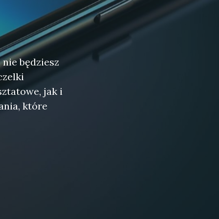
 nie będziesz
zelki
tatowe, jak i
nia, które