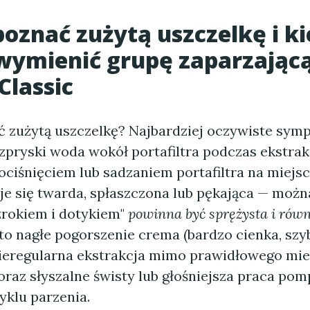
poznać zużytą uszczelkę i k
wymienić grupę zaparzając
Classic
ć zużytą uszczelkę? Najbardziej oczywiste sym
ozpryski woda wokół portafiltra podczas ekstrak
ociśnięciem lub sadzaniem portafiltra na miejsc
je się twarda, spłaszczona lub pękająca — możn
rokiem i dotykiem"
powinna być sprężysta i ró
 to nagłe pogorszenie crema (bardzo cienka, szy
nieregularna ekstrakcja mimo prawidłowego miel
raz słyszalne świsty lub głośniejsza praca pom
klu parzenia.