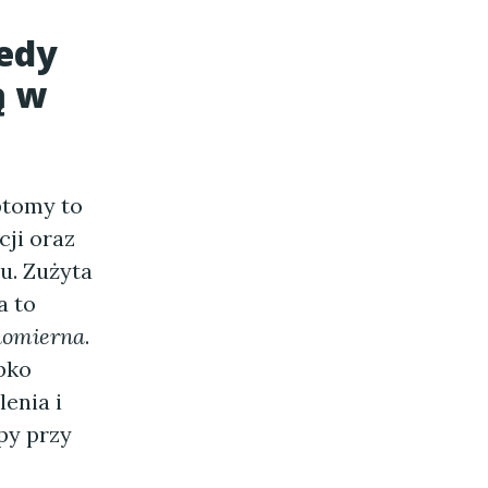
iedy
ą w
ptomy to
cji oraz
u. Zużyta
a to
wnomierna
.
bko
enia i
py przy