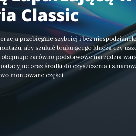
ia Classic
eracja przebiegnie szybciej i bez niespodzianek:
ntażu, aby szukać brakującego klucza czy uszc
 obejmuje zarówno podstawowe narzędzia warsz
oatacyjne oraz środki do czyszczenia i smarowa
owo montowane części