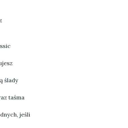
z
ssic
ujesz
ą ślady
raz taśma
nych, jeśli