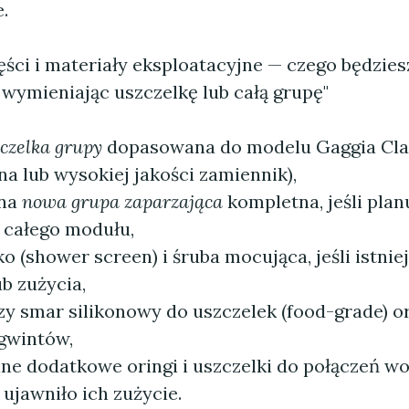
.
ści i materiały eksploatacyjne — czego będzies
wymieniając uszczelkę lub całą grupę"
czelka grupy
dopasowana do modelu Gaggia Cla
na lub wysokiej jakości zamiennik),
lna
nowa grupa zaparzająca
kompletna, jeśli plan
całego modułu,
o (shower screen) i śruba mocująca, jeśli istniej
ub zużycia,
y smar silikonowy do uszczelek (food-grade) o
gwintów,
ne dodatkowe oringi i uszczelki do połączeń wod
ujawniło ich zużycie.