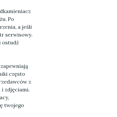
odkamieniacz
żu. Po
enia, a jeśli
r serwisowy.
i ostudź
a zapewniają
iki często
sprzedawców z
i zdjęciami.
acy,
wę twojego