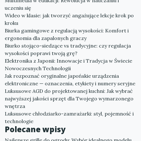
Multimedia w edukacji: Rewolucja w nauczaniu i
uczeniu się
Wideo w klasie: jak tworzyć angażujące lekcje krok po
kroku
Biurka gamingowe z regulacją wysokości: Komfort i
ergonomia dla zapalonych graczy
Biurko stojąco-siedzące vs tradycyjne: czy regulacja
wysokości poprawi twoją grę?
Elektronika z Japonii: Innowacje i Tradycja w Świecie
Nowoczesnych Technologii
Jak rozpoznać oryginalne japońskie urządzenia
elektroniczne — oznaczenia, etykiety i numery seryjne
Luksusowe AGD do projektowanej kuchni: Jak wybrać
najwyższej jakości sprzęt dla Twojego wymarzonego
wnętrza
Luksusowe chłodziarko-zamrażarki: styl, pojemność i
technologie
Polecane wpisy
Najlepsze grille do ogrodu: Wybór idealnego modelu