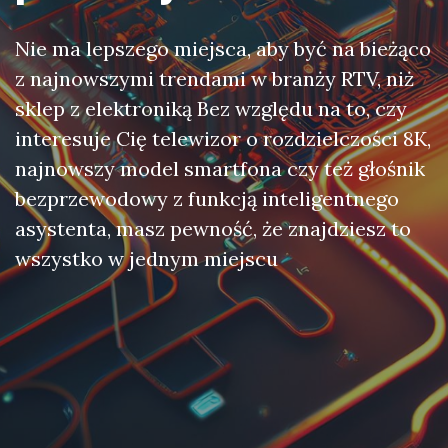
Nie ma lepszego miejsca, aby być na bieżąco
z najnowszymi trendami w branży RTV, niż
sklep z elektroniką Bez względu na to, czy
interesuje Cię telewizor o rozdzielczości 8K,
najnowszy model smartfona czy też głośnik
bezprzewodowy z funkcją inteligentnego
asystenta, masz pewność, że znajdziesz to
wszystko w jednym miejscu