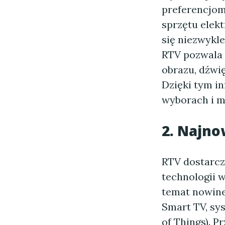
preferencjom
sprzętu elekt
się niezwykle
RTV pozwala 
obrazu, dźwię
Dzięki tym i
wyborach i m
2. Najno
RTV dostarcz
technologii w
temat nowine
Smart TV, sy
of Things). P