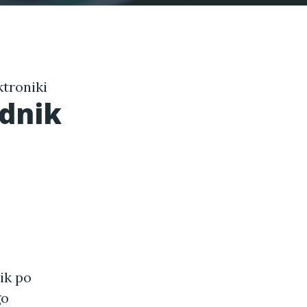
troniki
dnik
ik po
go