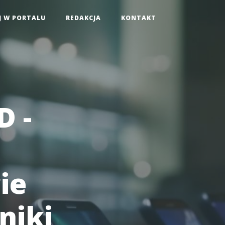
J W PORTALU
REDAKCJA
KONTAKT
D -
ie
niki