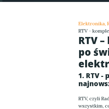
Elektronika,
RTV - komple
RTV –
po św
elekt
1. RTV -
najnows
RTV, czyli Ra
wszystkim, c