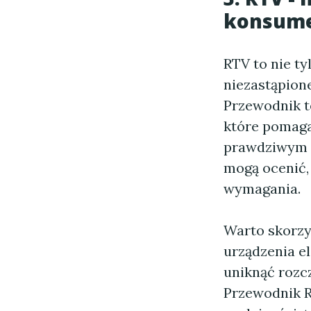
konsum
RTV to nie ty
niezastąpion
Przewodnik t
które pomag
prawdziwym o
mogą ocenić, 
wymagania.
Warto skorz
urządzenia el
uniknąć rozc
Przewodnik R