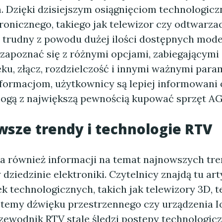
. Dzięki dzisiejszym osiągnięciom technologic
ronicznego, takiego jak telewizor czy odtwarza
 trudny z powodu dużej ilości dostępnych modeli
zapoznać się z różnymi opcjami, zabiegającymi 
ku, złącz, rozdzielczość i innymi ważnymi para
nformacjom, użytkownicy są lepiej informowani
ogą z największą pewnością kupować sprzęt A
wsze trendy i technologie RTV
a również informacji na temat najnowszych tre
 dziedzinie elektroniki. Czytelnicy znajdą tu ar
k technologicznych, takich jak telewizory 3D, t
stemy dźwięku przestrzennego czy urządzenia Io
rzewodnik RTV stale śledzi postępy technologicz