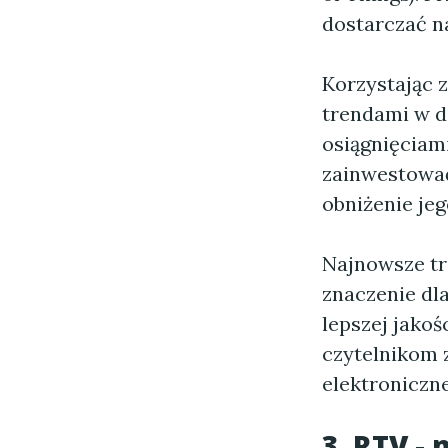
dostarczać n
Korzystając z
trendami w d
osiągnięciam
zainwestować
obniżenie jeg
Najnowsze tre
znaczenie dl
lepszej jakoś
czytelnikom 
elektroniczne
3. RTV -