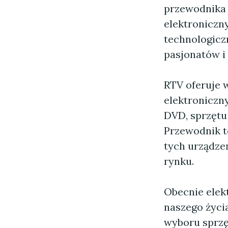
przewodnika 
elektroniczn
technologicz
pasjonatów i
RTV oferuje 
elektroniczn
DVD, sprzętu
Przewodnik t
tych urządze
rynku.
Obecnie elek
naszego życ
wyboru sprzę