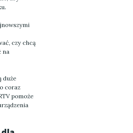
ku.
najnowszymi
ać, czy chcą
ć na
ą duże
o coraz
k RTV pomoże
urządzenia
 dla