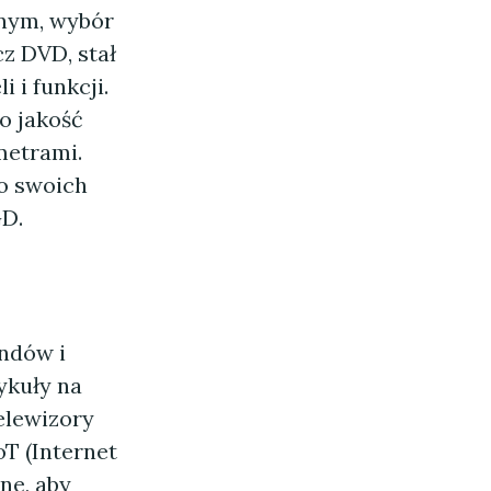
znym, wybór
cz DVD, stał
 i funkcji.
o jakość
metrami.
 o swoich
GD.
ndów i
tykuły na
elewizory
T (Internet
ne, aby