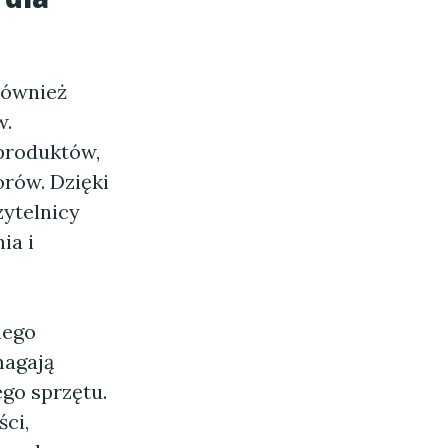
 również
w.
 produktów,
rów. Dzięki
ytelnicy
ia i
nego
magają
go sprzętu.
ci,