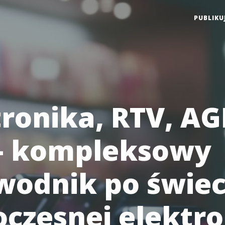
PUBLIKU
tronika, RTV, AG
– kompleksowy
wodnik po świec
czesnej elektro