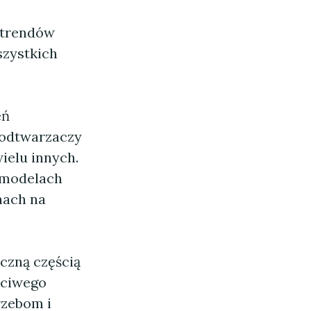
h trendów
szystkich
eń
 odtwarzaczy
ielu innych.
 modelach
nach na
czną częścią
ściwego
rzebom i