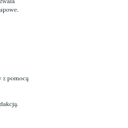
ozwala
upowe.
ny z pomocą
dakcją.