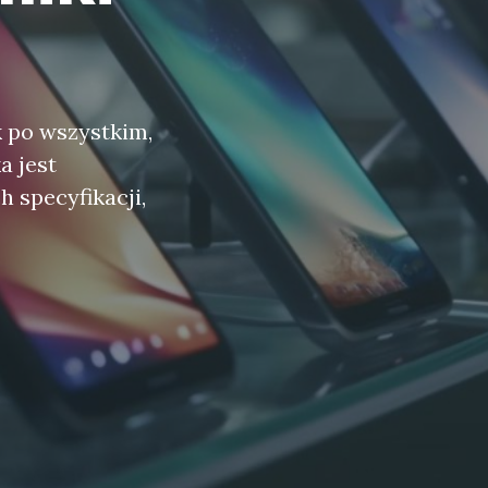
k po wszystkim,
a jest
h specyfikacji,